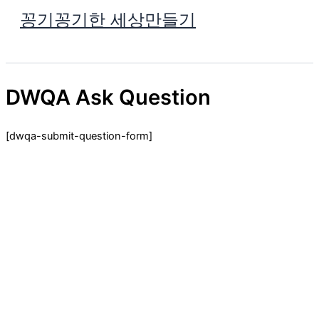
콘
꽁기꽁기한 세상만들기
텐
검
츠
색
로
건
DWQA Ask Question
너
뛰
기
[dwqa-submit-question-form]