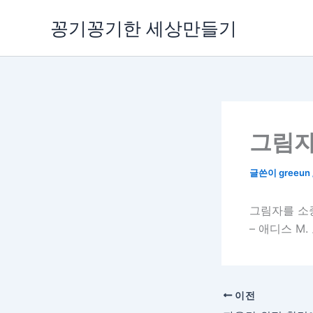
콘
꽁기꽁기한 세상만들기
텐
츠
로
건
너
뛰
기
그림자
글쓴이
greeun
그림자를 소중
– 애디스 M
이전