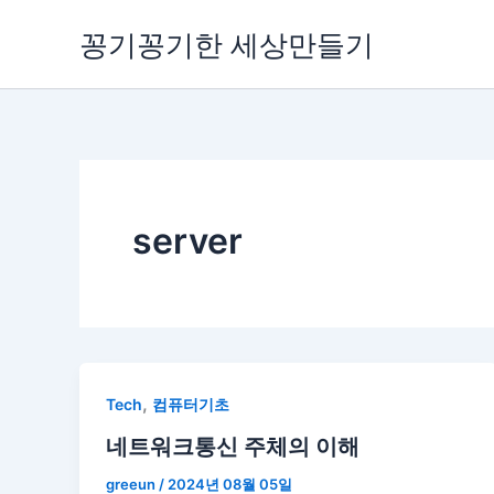
콘
꽁기꽁기한 세상만들기
텐
츠
로
건
너
뛰
기
server
,
Tech
컴퓨터기초
네트워크통신 주체의 이해
greeun
/
2024년 08월 05일