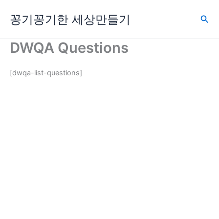
콘
꽁기꽁기한 세상만들기
텐
검
츠
색
로
DWQA Questions
건
너
[dwqa-list-questions]
뛰
기