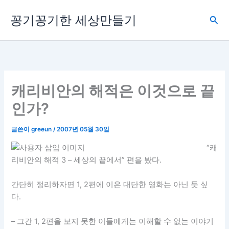
콘
꽁기꽁기한 세상만들기
텐
검
츠
색
로
건
너
뛰
캐리비안의 해적은 이것으로 끝
기
인가?
글쓴이
greeun
/
2007년 05월 30일
“캐
리비안의 해적 3 – 세상의 끝에서” 편을 봤다.
간단히 정리하자면 1, 2편에 이은 대단한 영화는 아닌 듯 싶
다.
– 그간 1, 2편을 보지 못한 이들에게는 이해할 수 없는 이야기