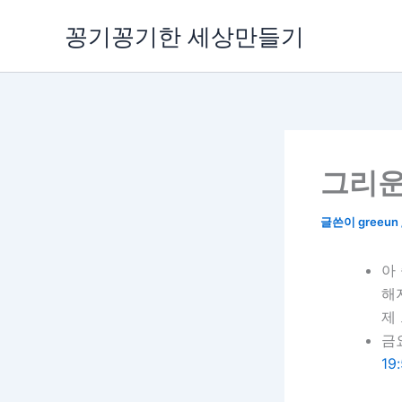
콘
꽁기꽁기한 세상만들기
텐
츠
로
건
너
뛰
기
그리운의
글쓴이
greeun
아
해
제 
금
19