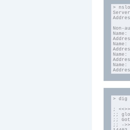
> nslookup naver.com       
Server:		1.1.1
Address:	1.1.1
Non-au
Name:	naver.com

Addres
Name:	naver.com

Addres
Name:	naver.com

Addres
Name:	naver.com

Addre
> dig naver.com                     
; <<>>
;; glo
;; Got
;; ->>