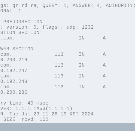
gs: qr rd ra; QUERY: 1, ANSWER: 4, AUTHORITY:
ONAL: 1

 PSEUDOSECTION:

: version: 0, flags:; udp: 1232

STION SECTION:

.			IN	A

WER SECTION:

113	IN	A	
0.200.219

113	IN	A	
0.192.247

113	IN	A	
0.192.248

113	IN	A	
0.200.236

ry time: 40 msec

VER: 1.1.1.1#53(1.1.1.1)

N: Tue Jul 23 11:26:19 KST 2024

G SIZE  rcvd: 102