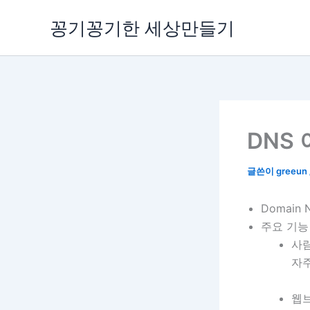
콘
꽁기꽁기한 세상만들기
텐
츠
로
건
너
뛰
기
DNS
글쓴이
greeun
Domain 
주요 기능
사람
자주
웹