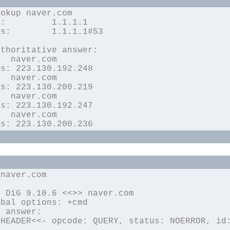
                                                               

.1

.1#53

thoritative answer:

s: 223.130.192.248

s: 223.130.200.219

s: 223.130.192.247

ss: 223.130.200.236
                                                      

 DiG 9.10.6 <<>> naver.com

bal options: +cmd

 answer:

HEADER<<- opcode: QUERY, status: NOERROR, id: