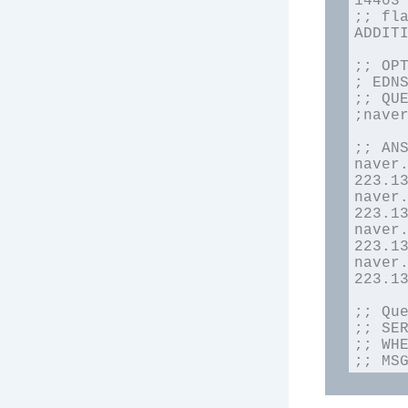
14403

;; fla
ADDITI
;; OPT
; EDNS
;; QUE
;naver.com
;; ANS
naver.com.		
223.13
naver.com.		
223.13
naver.com.		
223.13
naver.com.		
223.13
;; Que
;; SER
;; WHE
;; MS