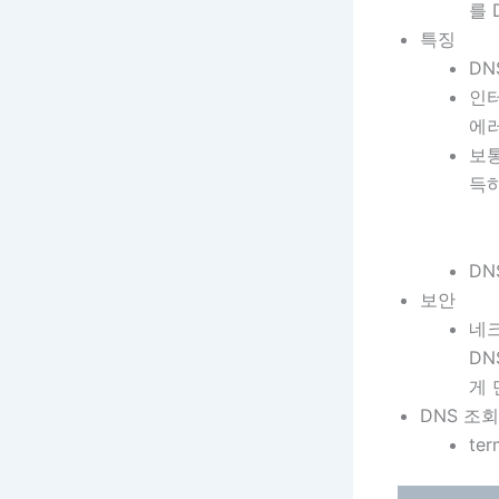
를 
특징
DN
인터
에러
보통
득하
DN
보안
네크
DN
게 
DNS 조
te