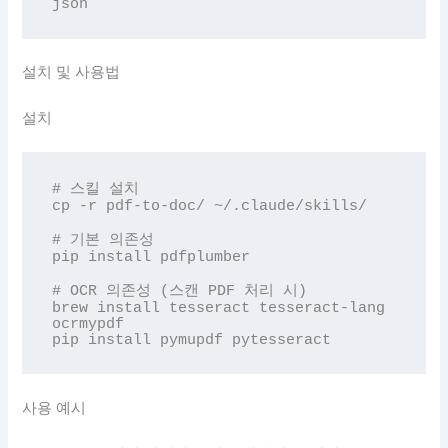
json
설치 및 사용법
설치
# 스킬 설치

cp -r pdf-to-doc/ ~/.claude/skills/

# 기본 의존성

pip install pdfplumber

# OCR 의존성 (스캔 PDF 처리 시)

brew install tesseract tesseract-lang 
ocrmypdf

pip install pymupdf pytesseract
사용 예시