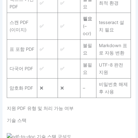
✅
✅
최적 환경
PDF
요
필요
스캔 PDF
tesseract 설
✅
✅
(–
(이미지)
치 필요
ocr)
불필
Markdown 표
표 포함 PDF
✅
✅
요
로 자동 변환
불필
UTF-8 완전
다국어 PDF
✅
✅
요
지원
비밀번호 해제
암호화 PDF
❌
❌
–
후 사용
지원 PDF 유형 및 처리 가능 여부
기술 스택