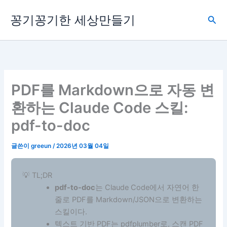
콘
꽁기꽁기한 세상만들기
텐
검
츠
색
로
건
너
뛰
PDF를 Markdown으로 자동 변
기
환하는 Claude Code 스킬:
pdf-to-doc
글쓴이
greeun
/
2026년 03월 04일
💡 TL;DR
pdf-to-doc
는 Claude Code에서 자연어 한
줄로 PDF를 Markdown/JSON으로 변환하는
스킬이다.
텍스트 기반 PDF는 pdfplumber로, 스캔 PDF