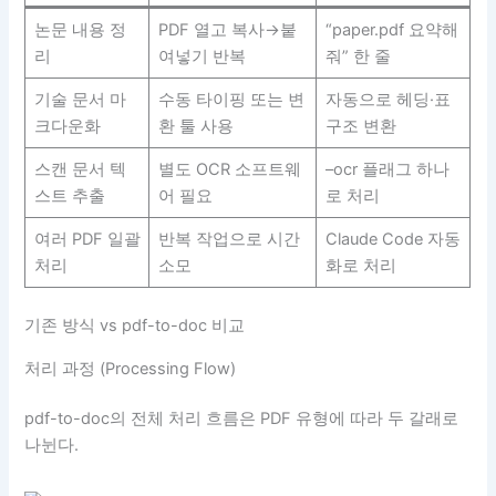
논문 내용 정
PDF 열고 복사→붙
“paper.pdf 요약해
리
여넣기 반복
줘” 한 줄
기술 문서 마
수동 타이핑 또는 변
자동으로 헤딩·표
크다운화
환 툴 사용
구조 변환
스캔 문서 텍
별도 OCR 소프트웨
–ocr 플래그 하나
스트 추출
어 필요
로 처리
여러 PDF 일괄
반복 작업으로 시간
Claude Code 자동
처리
소모
화로 처리
기존 방식 vs pdf-to-doc 비교
처리 과정 (Processing Flow)
pdf-to-doc의 전체 처리 흐름은 PDF 유형에 따라 두 갈래로
나뉜다.