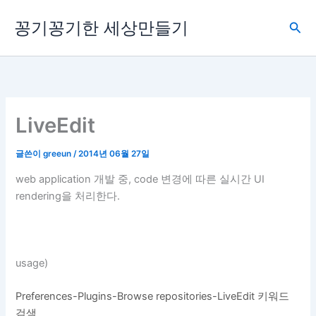
콘
꽁기꽁기한 세상만들기
텐
검
츠
색
로
건
너
뛰
LiveEdit
기
글쓴이
greeun
/
2014년 06월 27일
web application 개발 중, code 변경에 따른 실시간 UI
rendering을 처리한다.
usage)
Preferences-Plugins-Browse repositories-LiveEdit 키워드
검색