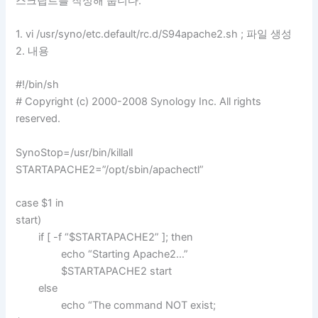
스크립트를 작성해 줍니다.
1. vi /usr/syno/etc.default/rc.d/S94apache2.sh ; 파일 생성
2. 내용
#!/bin/sh
# Copyright (c) 2000-2008 Synology Inc. All rights
reserved.
SynoStop=/usr/bin/killall
STARTAPACHE2=”/opt/sbin/apachectl”
case $1 in
start)
if [ -f “$STARTAPACHE2” ]; then
echo “Starting Apache2…”
$STARTAPACHE2 start
else
echo “The command NOT exist;