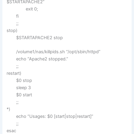
$STARTAPACHE2”
exit 0;
fi
;;
stop)
$STARTAPACHE2 stop
/volume1/nas/killpids.sh “/opt/sbin/httpd”
echo “Apache2 stopped.”
;;
restart)
$0 stop
sleep 3
$0 start
;;
*)
echo “Usages: $0 [start|stop|restart]”
;;
esac