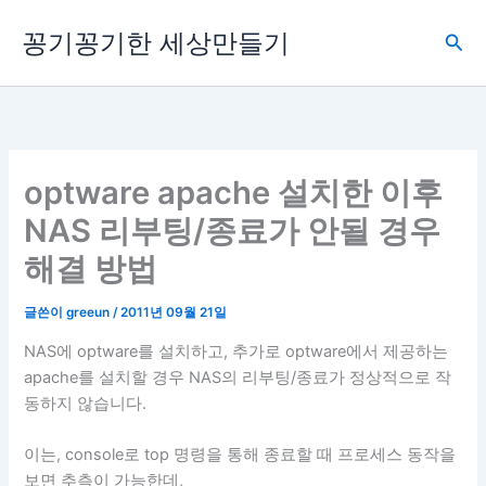
콘
꽁기꽁기한 세상만들기
텐
검
츠
색
로
건
너
뛰
optware apache 설치한 이후
기
NAS 리부팅/종료가 안될 경우
해결 방법
글쓴이
greeun
/
2011년 09월 21일
NAS에 optware를 설치하고, 추가로 optware에서 제공하는
apache를 설치할 경우 NAS의 리부팅/종료가 정상적으로 작
동하지 않습니다.
이는, console로 top 명령을 통해 종료할 때 프로세스 동작을
보면 추측이 가능한데,