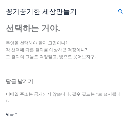
콘
꽁기꽁기한 세상만들기
텐
검
츠
색
로
선택하는 거야.
건
너
무엇을 선택해야 할지 고민이니?
뛰
각 선택에 따른 결과를 예상하곤 걱정이니?
기
그 결과의 그늘로 걱정말고, 빛으로 웃어보자구.
답글 남기기
이메일 주소는 공개되지 않습니다.
필수 필드는
*
로 표시됩니
다
댓글
*