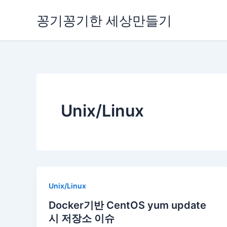
콘
꽁기꽁기한 세상만들기
텐
츠
로
건
너
뛰
기
Unix/Linux
Unix/Linux
Docker기반 CentOS yum update
시 저장소 이슈